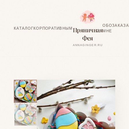
ОБО
ЗАКАЗА
Пряничная
КАТАЛОГ
КОРПОРАТИВНЫМ
МНЕ
Фея
ANNAGINGER.RU
ЗАКАЗ
Набор 6 —
«Красочный
пасхальный набор»