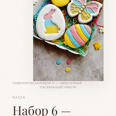
ВАШЕ ИМЯ
ТЕЛЕФОН
Я даю согласие на обработку своих
персональных данных в соответствии с
Политикой конфиденциальности
ГЛАВНАЯ
/
ПАСХА
/
НАБОР 6 — «КРАСОЧНЫЙ
ПАСХАЛЬНЫЙ НАБОР»
ПАСХА
Набор 6 —